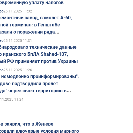
евременную уплату налогов
25.11.2025 11:32
во
емонтный завод, самолет А-60,
ной терминал: в Генштабе
азали о поражении ряда
егических объектов России
25.11.2025 11:31
во
бнародовало технические данные
о иранского БпЛА Shahed-107,
ый РФ применяет против Украины
25.11.2025 11:26
во
 немедленно проинформированы":
дове подтвердили пролет
да" через свою территорию в
нию
.11.2025 11:24
в заявил, что в Женеве
совали ключевые условия мирного