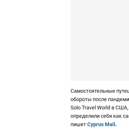
Самостоятельные путе
обороты после пандемии
Solo Travel World в США
определили себя как с
пишет
Сyprus
Mail
.