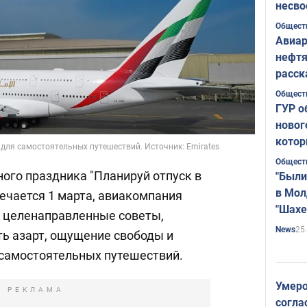
несво
Общест
Авиар
нефтя
расск
страт
Общест
ГУР о
новог
котор
для самостоятельных путешествий. Источник: Emirates
Общест
ого праздника "Планируй отпуск в
"Были
в Мол
ечается 1 марта, авиакомпания
"Шахе
т целенаправленные советы,
Румы
25
News
ть азарт, ощущение свободы и
самостоятельных путешествий.
Умеро
РЕКЛАМА
согла