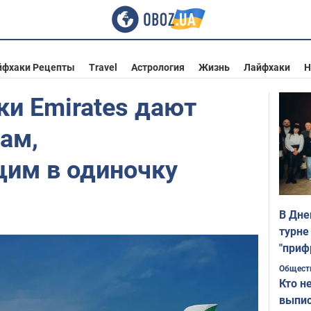
йфхаки Рецепты
Travel
Астрология
Жизнь
Лайфхаки
Н
и Emirates дают
ам,
им в одиночку
В Дне
турне
"приф
Общест
Кто н
выпис