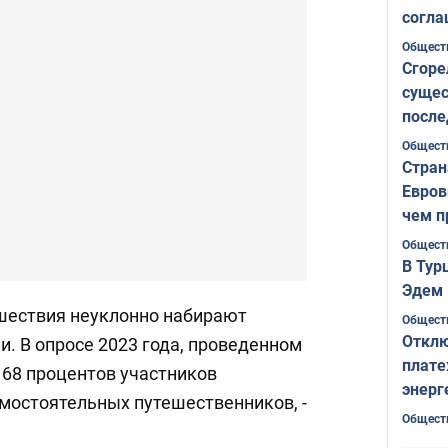
согла
ожида
Общест
Сгоре
сущес
после
Печер
Общест
Стран
Евров
чем п
Общест
В Тур
Эдем 
шествия неуклонно набирают
Общест
Отклю
. В опросе 2023 года, проведенном
плате
, 68 процентов участников
энерг
амостоятельных путешественников, -
Общест