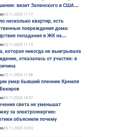
шения: визит Зеленского в США
ется в ноябре
25.11.2025 11:17
во
ло несколько квартир, есть
твенные повреждения дома:
дствия попадания в ЖК на
ске в Киеве. Фото
25.11.2025 11:15
во
а, которая никогда не выигрывала
идение, отказалась от участия: в
ричина
25.11.2025 11:06
во
ции умер бывший пленник Кремля
Бекиров
25.11.2025 10:57
во
чения света не уменьшат
жку за электроэнергию:
етики объяснили почему
25.11.2025 10:53
во