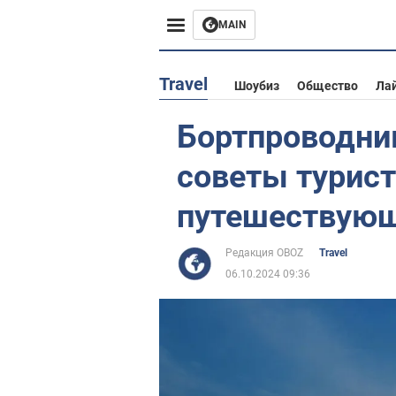
MAIN
Европа
Travel
Шоубиз
Общество
Ла
США
Бортпроводник
Азия
советы турист
Африка
путешествующ
Жизнь
Редакция OBOZ
Travel
06.10.2024 09:36
Лайфхаки