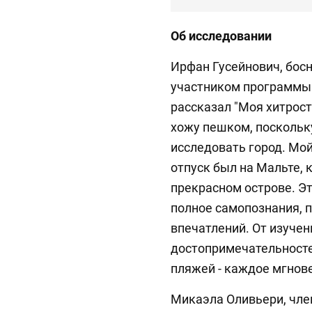
Об исследовании
Ирфан Гусейнович, бос
участником программы 
рассказал "Моя хитрост
хожу пешком, поскольку
исследовать город. Мо
отпуск был на Мальте, к
прекрасном острове. Э
полное самопознания, 
впечатлений. От изучен
достопримечательност
пляжей - каждое мгнов
Микаэла Оливьери, член