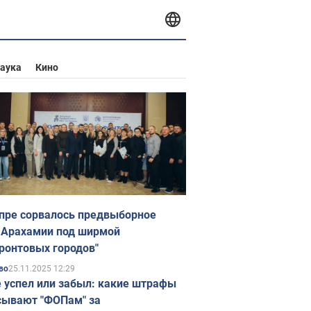
аука
Кино
пре сорвалось предвыборное
 Арахамии под ширмой
ронтовых городов"
25.11.2025 12:29
во
е успел или забыл: какие штрафы
ывают "ФОПам" за