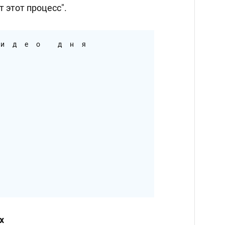
 этот процесс".
идео дня
х