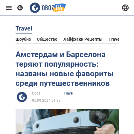
Travel
Европа
Шоубиз
Общество
Лайфхаки Рецепты
Travel
Аст
США
Амстердам и Барселона
теряют популярность:
Азия
названы новые фавориты
среди путешественников
Африка
Oboz
Travel
05.09.2024 01:35
Жизнь
Лайфхаки