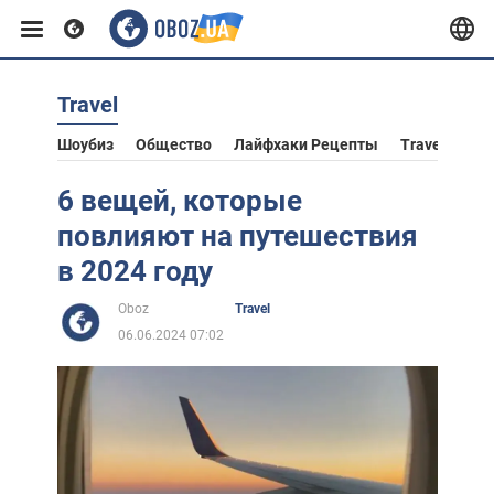
Travel
Европа
Шоубиз
Общество
Лайфхаки Рецепты
Travel
Аст
США
6 вещей, которые
повлияют на путешествия
Азия
в 2024 году
Oboz
Travel
Африка
06.06.2024 07:02
Жизнь
Лайфхаки