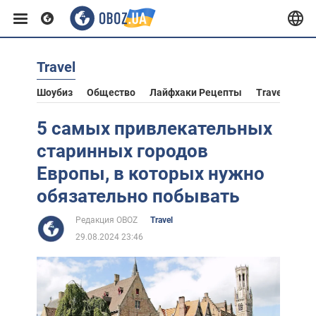
Travel
Европа
Шоубиз
Общество
Лайфхаки Рецепты
Travel
Аст
США
5 самых привлекательных
старинных городов
Азия
Европы, в которых нужно
обязательно побывать
Африка
Редакция OBOZ
Travel
29.08.2024 23:46
Жизнь
Лайфхаки