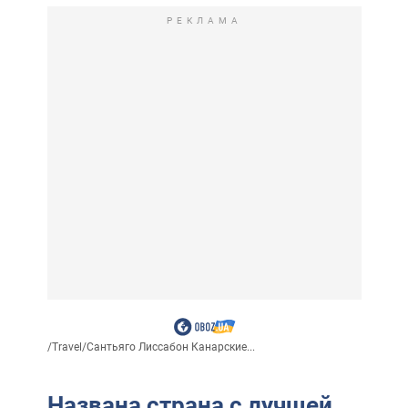
РЕКЛАМА
/
Travel
/
Сантьяго Лиссабон Канарские...
Названа страна с лучшей