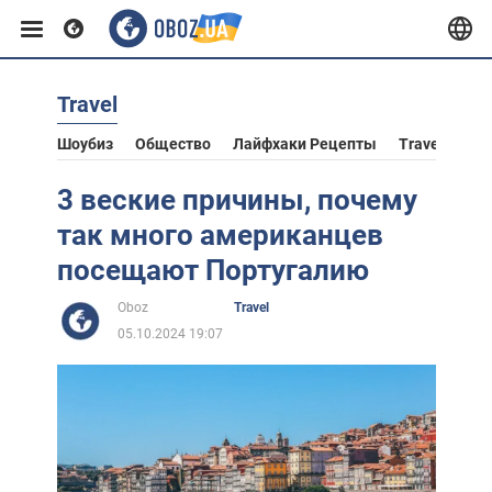
Travel
Европа
Шоубиз
Общество
Лайфхаки Рецепты
Travel
Аст
США
3 веские причины, почему
так много американцев
Азия
посещают Португалию
Oboz
Travel
Африка
05.10.2024 19:07
Жизнь
Лайфхаки