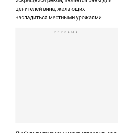
искрящейся рекой, является раем для
ценителей вина, желающих
насладиться местными урожаями.
РЕКЛАМА