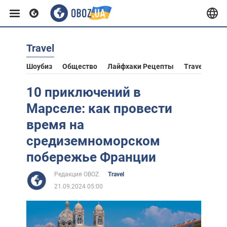
Travel
Европа
Шоубиз
Общество
Лайфхаки Рецепты
Travel
Аст
США
10 приключений в
Марселе: как провести
Азия
время на
средиземноморском
Африка
побережье Франции
Редакция OBOZ
Travel
Жизнь
21.09.2024 05:00
Лайфхаки