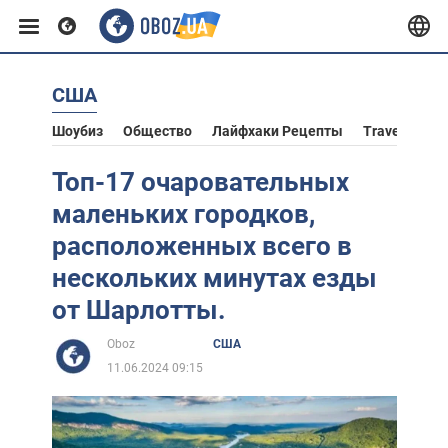
США
Европа
Шоубиз
Общество
Лайфхаки Рецепты
Travel
Аст
США
Топ-17 очаровательных
маленьких городков,
Азия
расположенных всего в
нескольких минутах езды
Африка
от Шарлотты.
Oboz
США
Жизнь
11.06.2024 09:15
Лайфхаки