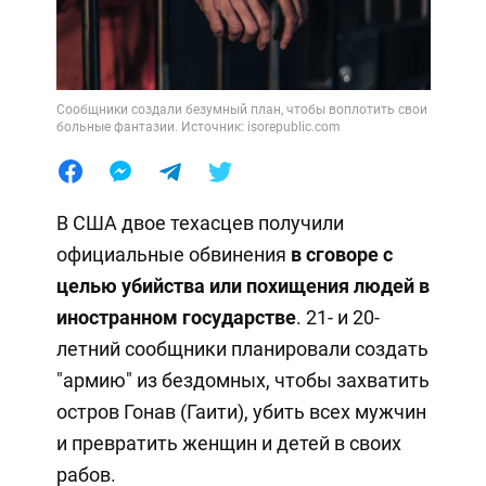
Сообщники создали безумный план, чтобы воплотить свои
больные фантазии. Источник: isorepublic.com
В США двое техасцев получили
официальные обвинения
в сговоре с
целью убийства или похищения людей в
иностранном государстве
. 21- и 20-
летний сообщники планировали создать
"армию" из бездомных, чтобы захватить
остров Гонав (Гаити), убить всех мужчин
и превратить женщин и детей в своих
рабов.