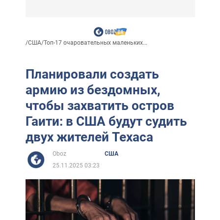
/
США
/
Топ-17 очаровательных маленьких...
Планировали создать
армию из бездомных,
чтобы захватить остров
Гаити: в США будут судить
двух жителей Техаса
Oboz
США
25.11.2025 03:23