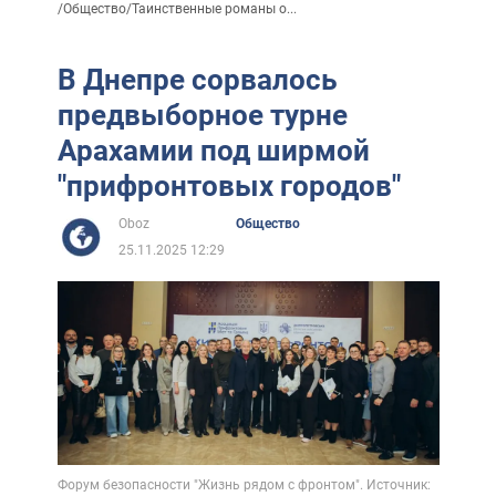
/
Общество
/
Таинственные романы о...
В Днепре сорвалось
предвыборное турне
Арахамии под ширмой
"прифронтовых городов"
Oboz
Общество
25.11.2025 12:29
Форум безопасности "Жизнь рядом с фронтом". Источник: