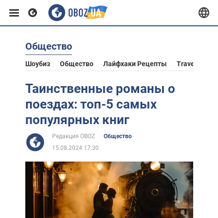
Общество
Европа
Шоубиз
Общество
Лайфхаки Рецепты
Travel
Аст
США
Таинственные романы о
поездах: топ-5 самых
Азия
популярных книг
Редакция OBOZ
Общество
Африка
15.08.2024 17:30
Жизнь
Лайфхаки