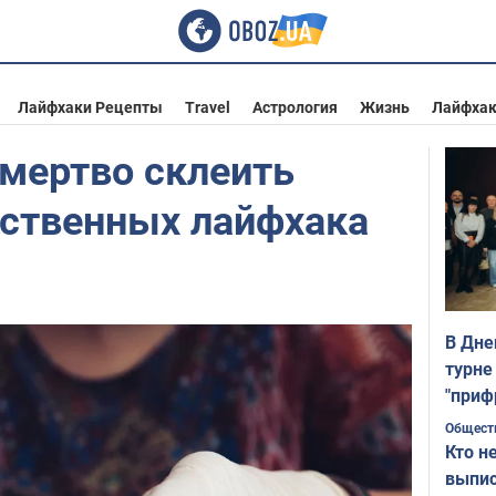
Лайфхаки Рецепты
Travel
Астрология
Жизнь
Лайфха
мертво склеить
йственных лайфхака
В Дне
турне
"приф
Общест
Кто н
выпис