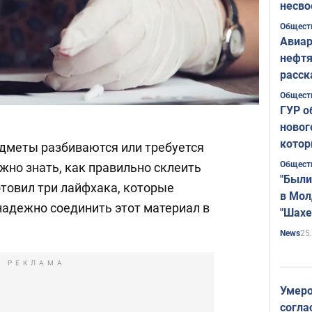
несво
Общест
Авиар
нефтя
расск
страт
Общест
ГУР о
новог
котор
дметы разбиваются или требуется
Общест
жно знать, как правильно склеить
"Были
отовил три лайфхака, которые
в Мол
надежно соединить этот материал в
"Шахе
Румы
25
News
РЕКЛАМА
Умеро
согла