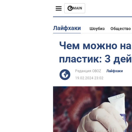
MAIN
Европа
Лайфхаки
Шоубиз
Общество
США
Чем можно на
Азия
пластик: 3 де
Африка
Редакция OBOZ
Лайфхаки
19.02.2024 23:02
Жизнь
Лайфхаки