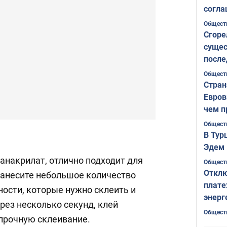
согла
ожида
Общест
Сгоре
сущес
после
Печер
Общест
Стран
Евров
чем п
Общест
В Тур
Эдем 
анакрилат, отлично подходит для
Общест
Отклю
Нанесите небольшое количество
плате
ности, которые нужно склеить и
энерг
рез несколько секунд, клей
Общест
 прочную склеивание.