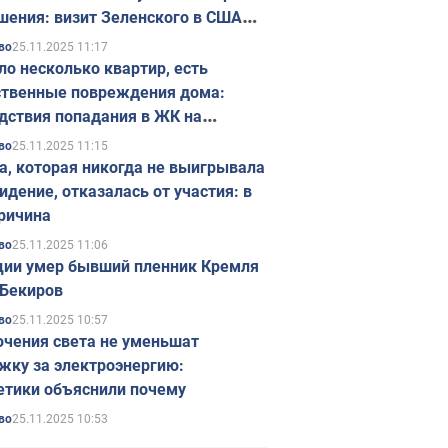
шения: визит Зеленского в США
ется в ноябре
25.11.2025 11:17
во
ло несколько квартир, есть
твенные повреждения дома:
дствия попадания в ЖК на
ске в Киеве. Фото
25.11.2025 11:15
во
а, которая никогда не выигрывала
идение, отказалась от участия: в
ричина
25.11.2025 11:06
во
ции умер бывший пленник Кремля
Бекиров
25.11.2025 10:57
во
чения света не уменьшат
жку за электроэнергию:
етики объяснили почему
25.11.2025 10:53
во