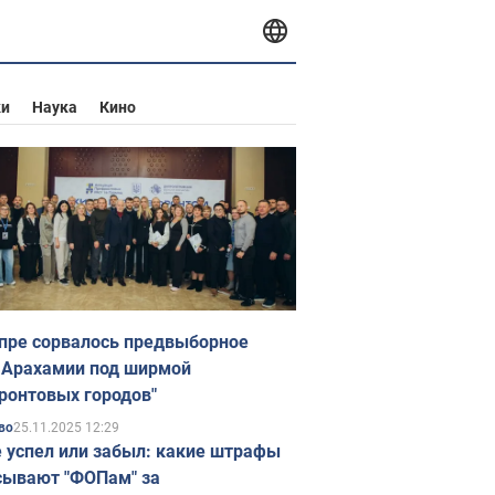
ки
Наука
Кино
пре сорвалось предвыборное
 Арахамии под ширмой
ронтовых городов"
25.11.2025 12:29
во
е успел или забыл: какие штрафы
ывают "ФОПам" за