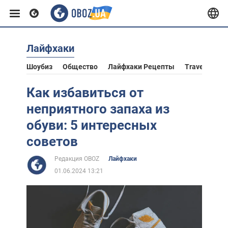
Лайфхаки
Европа
Шоубиз
Общество
Лайфхаки Рецепты
Travel
Аст
США
Как избавиться от
неприятного запаха из
Азия
обуви: 5 интересных
советов
Африка
Редакция OBOZ
Лайфхаки
01.06.2024 13:21
Жизнь
Лайфхаки