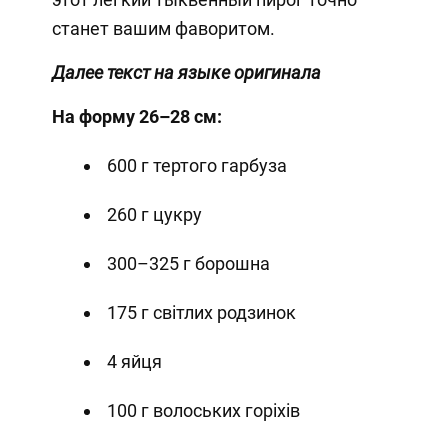
станет вашим фаворитом.
Далее текст на языке оригинала
На форму 26–28 см:
600 г тертого гарбуза
260 г цукру
300–325 г борошна
175 г світлих родзинок
4 яйця
100 г волоських горіхів