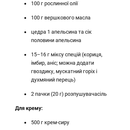
100 г рослинної олії
100 г вершкового масла
цедра 1 апельсина та сік
половини апельсина
15–16 г міксу спецій (кориця,
імбир, аніс; можна додати
гвоздику, мускатний горіх і
духмяний перець)
2 пачки (20 г) розпушувачасіль
Для крему:
500 г крем-сиру