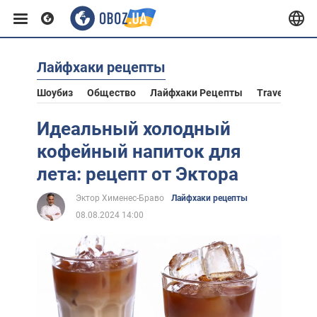
Лайфхаки рецепты
Европа
Шоубиз
Общество
Лайфхаки Рецепты
Travel
Аст
США
Идеальный холодный
кофейный напиток для
Азия
лета: рецепт от Эктора
Эктор Хименес-Браво
Лайфхаки рецепты
Африка
08.08.2024 14:00
Жизнь
Лайфхаки