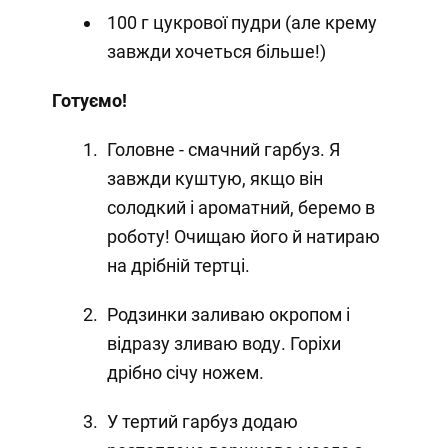
100 г цукрової пудри (але крему
завжди хочеться більше!)
Готуємо!
Головне - смачний гарбуз. Я
завжди куштую, якщо він
солодкий і ароматний, беремо в
роботу! Очищаю його й натираю
на дрібній тертці.
Родзинки заливаю окропом і
відразу зливаю воду. Горіхи
дрібно січу ножем.
У тертий гарбуз додаю