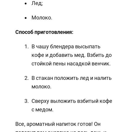
Лед;
Молоко.
Способ приготовления:
В чашу блендера высыпать
кофе и добавить мед. Взбить до
стойкой пены насадкой венчик.
В стакан положить лед и налить
молоко.
Сверху выложить взбитый кофе
с медом.
Все, ароматный напиток готов! Он