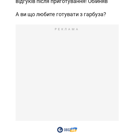
відгуків після приготування! Обійняв
А ви що любите готувати з гарбуза?
РЕКЛАМА