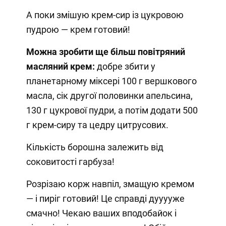
А поки змішую крем-сир із цукровою
пудрою — крем готовий!
Можна зробити ще більш повітряний
масляний крем:
добре збити у
планетарному міксері 100 г вершкового
масла, сік другої половинки апельсина,
130 г цукрової пудри, а потім додати 500
г крем-сиру та цедру цитрусових.
Кількість борошна залежить від
соковитості гарбуза!
Розрізаю корж навпіл, змащую кремом
— і пиріг готовий! Це справді дууууже
смачно! Чекаю ваших вподобайок і