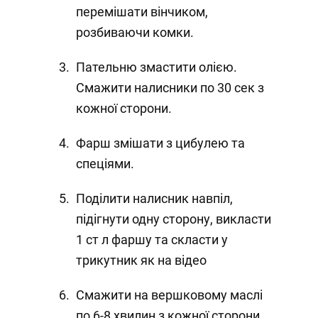
перемішати вінчиком,
розбиваючи комки.
Пательню змастити олією.
Смажити налисники по 30 сек з
кожної сторони.
Фарш змішати з цибулею та
спеціями.
Поділити налисник навпіл,
підігнути одну сторону, викласти
1 ст л фаршу та скласти у
трикутник як на відео
Смажити на вершковому маслі
по 6-8 хвилин з кожної сторони.