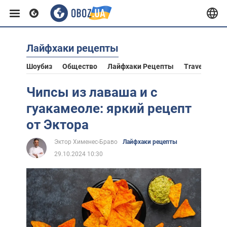
Лайфхаки рецепты
Европа
Шоубиз
Общество
Лайфхаки Рецепты
Travel
Аст
США
Чипсы из лаваша и с
гуакамеоле: яркий рецепт
Азия
от Эктора
Эктор Хименес-Браво
Лайфхаки рецепты
Африка
29.10.2024 10:30
Жизнь
Лайфхаки