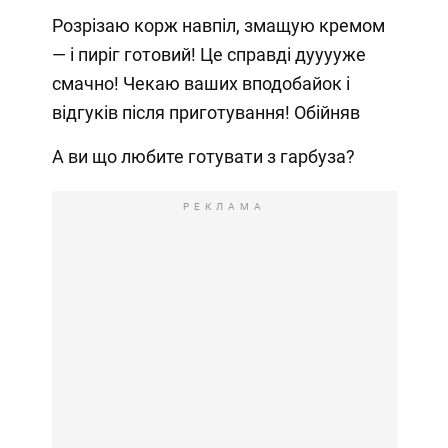
Розрізаю корж навпіл, змащую кремом
— і пиріг готовий! Це справді дууууже
смачно! Чекаю ваших вподобайок і
відгуків після приготування! Обійняв
А ви що любите готувати з гарбуза?
РЕКЛАМА