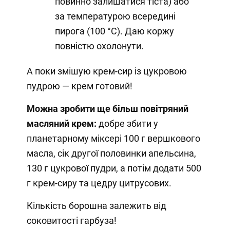
повинно залишатися тіста) або
за температурою всередині
пирога (100 °C). Даю коржу
повністю охолонути.
А поки змішую крем-сир із цукровою
пудрою — крем готовий!
Можна зробити ще більш повітряний
масляний крем:
добре збити у
планетарному міксері 100 г вершкового
масла, сік другої половинки апельсина,
130 г цукрової пудри, а потім додати 500
г крем-сиру та цедру цитрусових.
Кількість борошна залежить від
соковитості гарбуза!