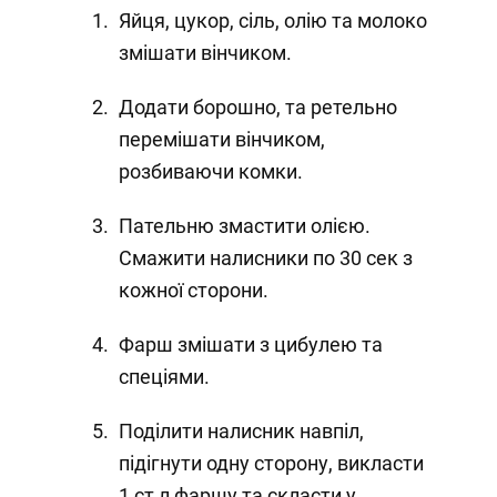
Яйця, цукор, сіль, олію та молоко
змішати вінчиком.
Додати борошно, та ретельно
перемішати вінчиком,
розбиваючи комки.
Пательню змастити олією.
Смажити налисники по 30 сек з
кожної сторони.
Фарш змішати з цибулею та
спеціями.
Поділити налисник навпіл,
підігнути одну сторону, викласти
1 ст л фаршу та скласти у