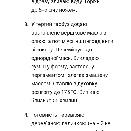
відразу зливаю воду. Горіхи
дрібно січу ножем.
У тертий гарбуз додаю
розтоплене вершкове масло з
олією, а потім усі інші інгредієнти
зі списку. Перемішую до
однорідної маси. Викладаю
суміш у форму, застелену
пергаментом і злегка змащену
маслом. Ставлю в духовку,
розігріту до 175 °C. Випікаю
близько 55 хвилин.
Готовність перевіряю
дерев’яною паличкою (на ній не