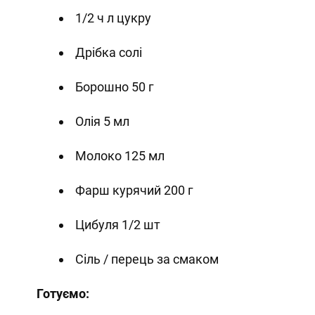
1/2 ч л цукру
Дрібка солі
Борошно 50 г
Олія 5 мл
Молоко 125 мл
Фарш курячий 200 г
Цибуля 1/2 шт
Сіль / перець за смаком
Готуємо: