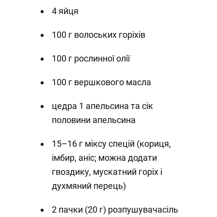
4 яйця
100 г волоських горіхів
100 г рослинної олії
100 г вершкового масла
цедра 1 апельсина та сік
половини апельсина
15–16 г міксу спецій (кориця,
імбир, аніс; можна додати
гвоздику, мускатний горіх і
духмяний перець)
2 пачки (20 г) розпушувачасіль