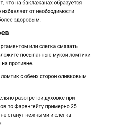
т, что на баклажанах образуется
о избавляет от необходимости
более здоровым.
оев
ергаментом или слегка смазать
зложите посыпанные мукой ломтики
 на противне.
ломтик с обеих сторон оливковым
ельно разогретой духовке при
сов по Фаренгейту примерно 25
 не станут нежными и слегка
и.