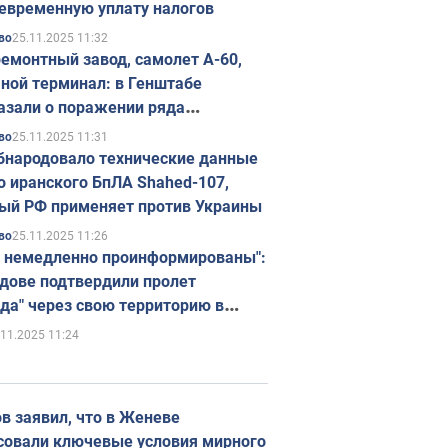
евременную уплату налогов
25.11.2025 11:32
во
емонтный завод, самолет А-60,
ной терминал: в Генштабе
азали о поражении ряда
егических объектов России
25.11.2025 11:31
во
бнародовало технические данные
о иранского БпЛА Shahed-107,
ый РФ применяет против Украины
25.11.2025 11:26
во
 немедленно проинформированы":
дове подтвердили пролет
да" через свою территорию в
нию
.11.2025 11:24
в заявил, что в Женеве
совали ключевые условия мирного