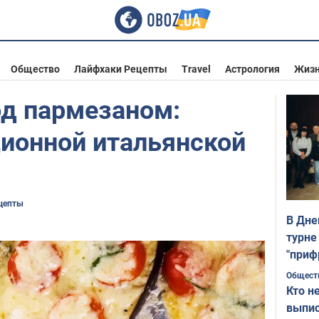
Общество
Лайфхаки Рецепты
Travel
Астрология
Жиз
д пармезаном:
ционной итальянской
цепты
В Дне
турне
"приф
Общест
Кто н
выпис