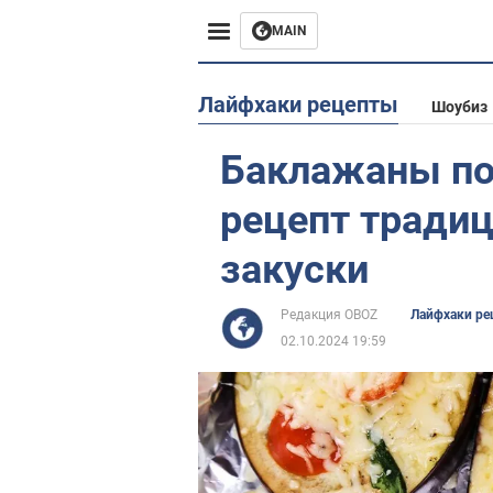
MAIN
Европа
Лайфхаки рецепты
Шоубиз
США
Баклажаны по
Азия
рецепт тради
Африка
закуски
Жизнь
Редакция OBOZ
Лайфхаки ре
02.10.2024 19:59
Лайфхаки