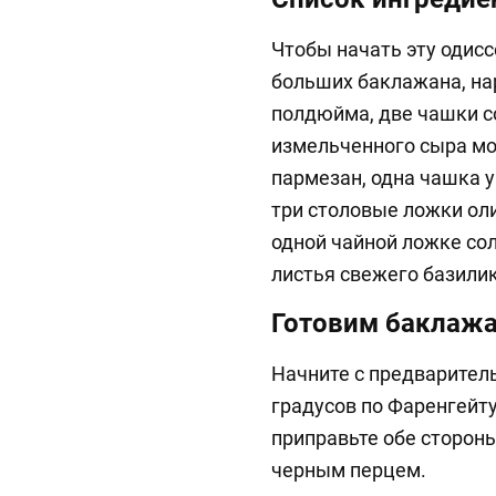
Чтобы начать эту одисс
больших баклажана, н
полдюйма, две чашки с
измельченного сыра мо
пармезан, одна чашка у
три столовые ложки оли
одной чайной ложке сол
листья свежего базили
Готовим баклаж
Начните с предваритель
градусов по Фаренгейту
приправьте обе сторон
черным перцем.