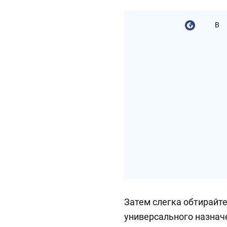
В
Затем слегка обтирайт
универсального назначе