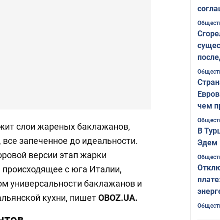
согла
ожида
Общест
Сгоре
сущес
после
Печер
Общест
Стран
Евров
чем п
Общест
жит слои жареных баклажанов,
В Тур
, все запеченное до идеальности.
Эдем 
оровой версии этап жарки
Общест
Отклю
, происходящее с юга Италии,
плате
ом универсальности баклажанов и
энерг
льянской кухни, пишет
OBOZ
.
UA.
Общест
нтов