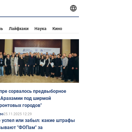
нь
Лайфхаки
Наука
Кино
пре сорвалось предвыборное
 Арахамии под ширмой
ронтовых городов"
25.11.2025 12:29
во
е успел или забыл: какие штрафы
ывают "ФОПам" за