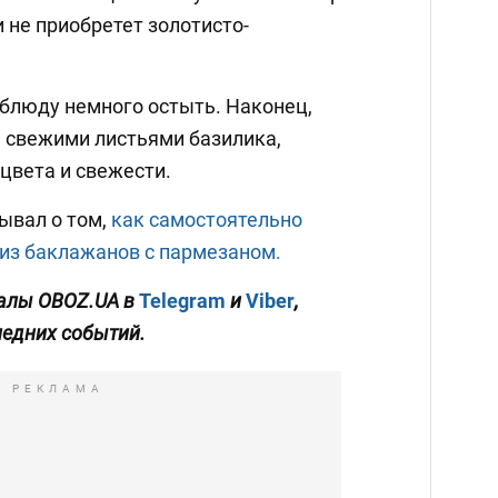
 не приобретет золотисто-
 блюду немного остыть. Наконец,
е свежими листьями базилика,
цвета и свежести.
ывал о том,
как самостоятельно
 из баклажанов с пармезаном.
налы OBOZ
.UA
в
Telegram
и
Viber
,
ледних событий.
РЕКЛАМА