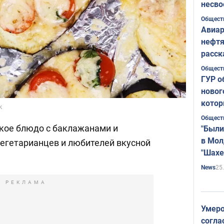
несво
Общест
Авиар
нефтя
расск
страт
Общест
ГУР о
новог
котор
k
Общест
кое блюдо с баклажанами и
"Были
в Мол
егетарианцев и любителей вкусной
"Шахе
Румы
25
News
РЕКЛАМА
Умеро
согла