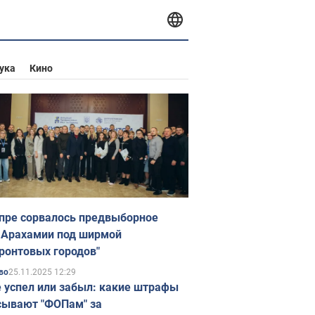
ука
Кино
пре сорвалось предвыборное
 Арахамии под ширмой
ронтовых городов"
25.11.2025 12:29
во
е успел или забыл: какие штрафы
ывают "ФОПам" за