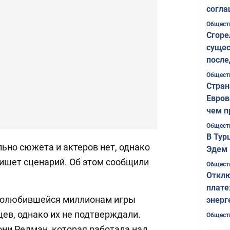
согла
ожида
Общест
Сгоре
сущес
после
Печер
Общест
Стран
Евров
чем п
Общест
В Тур
ьно сюжета и актеров нет, однако
Эдем 
пишет сценарий. Об этом сообщили
Общест
Отклю
плате
 полюбившейся миллионам игры
энерг
ев, однако их не подтверждали.
Общест
они Редман, которая работала над