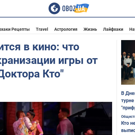
фхаки Рецепты
Travel
Астрология
Жизнь
Лайфхаки
На
тся в кино: что
кранизации игры от
Доктора Кто"
В Дне
турне
"приф
Общест
Кто н
выпис