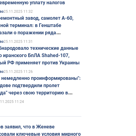
евременную уплату налогов
25.11.2025 11:32
во
емонтный завод, самолет А-60,
ной терминал: в Генштабе
азали о поражении ряда
егических объектов России
25.11.2025 11:31
во
бнародовало технические данные
о иранского БпЛА Shahed-107,
ый РФ применяет против Украины
25.11.2025 11:26
во
 немедленно проинформированы":
дове подтвердили пролет
да" через свою территорию в
нию
.11.2025 11:24
в заявил, что в Женеве
совали ключевые условия мирного