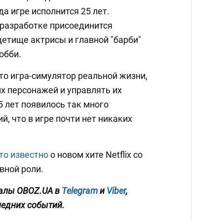
а игре исполнится 25 лет.
 разработке присоединится
етище актрисы и главной "барби"
обби.
то игра-симулятор реальной жизни,
х персонажей и управлять их
5 лет появилось так много
й, что в игре почти нет никаких
то известно
о новом хите Netflix со
вной роли.
алы OBOZ.UA в
Telegram
и
Viber
,
ледних событий.