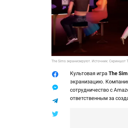
The Sims экранизируют. Источник: Скриншот 
Культовая игра
The Sim
экранизацию. Компания 
сотрудничество с Amaz
ответственным за созд