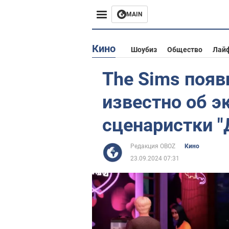
MAIN
Европа
Кино
Шоубиз
Общество
Лай
США
The Sims появи
Азия
известно об э
Африка
сценаристки "
Жизнь
Редакция OBOZ
Кино
23.09.2024 07:31
Лайфхаки