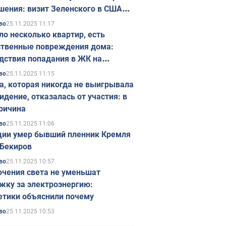
шения: визит Зеленского в США
ется в ноябре
25.11.2025 11:17
во
ло несколько квартир, есть
твенные повреждения дома:
дствия попадания в ЖК на
ске в Киеве. Фото
25.11.2025 11:15
во
а, которая никогда не выигрывала
идение, отказалась от участия: в
ричина
25.11.2025 11:06
во
ции умер бывший пленник Кремля
Бекиров
25.11.2025 10:57
во
чения света не уменьшат
жку за электроэнергию:
етики объяснили почему
25.11.2025 10:53
во