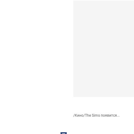
/
Кино
/
The Sims появится...