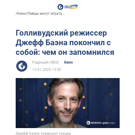
/
Кино
/
Певцы могут играть...
Голливудский режиссер
Джефф Баэна покончил с
собой: чем он запомнился
Редакция OBOZ
Кино
13.01.2025 15:50
Джефф Баэна совершил суицид