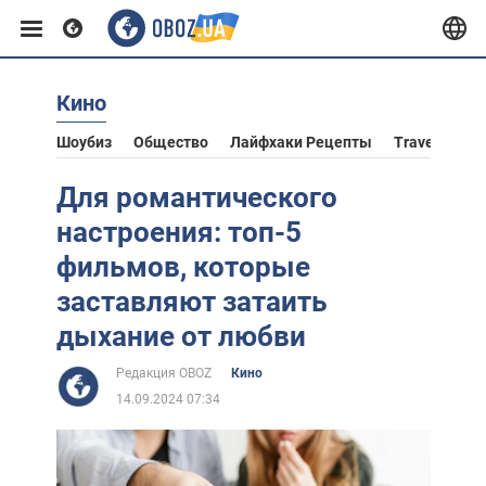
Кино
Европа
Шоубиз
Общество
Лайфхаки Рецепты
Travel
Аст
США
Для романтического
настроения: топ-5
Азия
фильмов, которые
заставляют затаить
Африка
дыхание от любви
Редакция OBOZ
Кино
Жизнь
14.09.2024 07:34
Лайфхаки