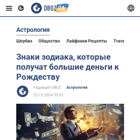
Астрология
Европа
Шоубиз
Общество
Лайфхаки Рецепты
Travel
Аст
США
Знаки зодиака, которые
получат большие деньги к
Азия
Рождеству
Редакция OBOZ
Астрология
Африка
22.12.2024 05:03
Жизнь
Лайфхаки