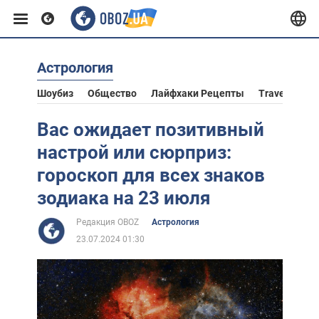
Астрология
Европа
Шоубиз
Общество
Лайфхаки Рецепты
Travel
Аст
США
Вас ожидает позитивный
настрой или сюрприз:
Азия
гороскоп для всех знаков
зодиака на 23 июля
Африка
Редакция OBOZ
Астрология
23.07.2024 01:30
Жизнь
Лайфхаки