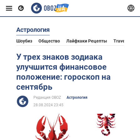
Астрология
Европа
Шоубиз
Общество
Лайфхаки Рецепты
Travel
Аст
США
У трех знаков зодиака
улучшится финансовое
Азия
положение: гороскоп на
сентябрь
Африка
Редакция OBOZ
Астрология
28.08.2024 23:45
Жизнь
Лайфхаки