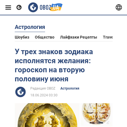
Астрология
Европа
Шоубиз
Общество
Лайфхаки Рецепты
Travel
Аст
США
У трех знаков зодиака
исполнятся желания:
Азия
гороскоп на вторую
половину июня
Африка
Редакция OBOZ
Астрология
18.06.2024 03:30
Жизнь
Лайфхаки