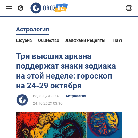
Астрология
Европа
Шоубиз
Общество
Лайфхаки Рецепты
Travel
Аст
США
Три высших аркана
поддержат знаки зодиака
Азия
на этой неделе: гороскоп
на 24-29 октября
Африка
Редакция OBOZ
Астрология
24.10.2023 03:30
Жизнь
Лайфхаки