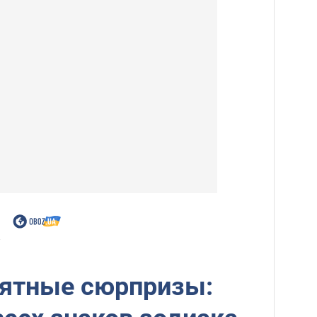
.
иятные сюрпризы: