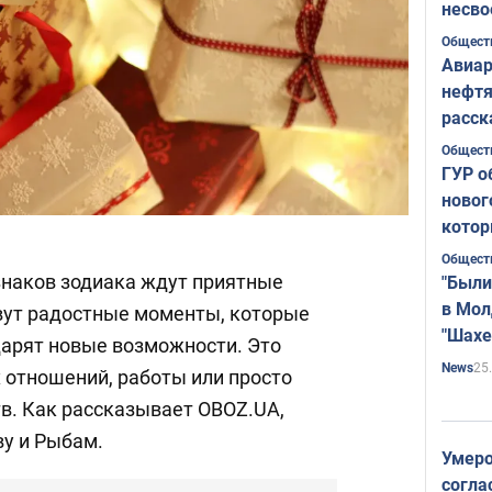
несво
Общест
Авиар
нефтя
расск
страт
Общест
ГУР о
новог
котор
Общест
знаков зодиака ждут приятные
"Были
в Мол
вут радостные моменты, которые
"Шахе
дарят новые возможности. Это
Румы
25
News
 отношений, работы или просто
в. Как рассказывает OBOZ.UA,
ву и Рыбам.
Умеро
согла