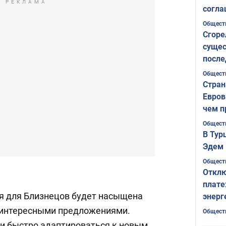
РЕКЛАМА
согла
ожида
Общест
Сгоре
сущес
после
Печер
Общест
Стран
Евров
чем п
Общест
В Тур
Эдем 
Общест
Отклю
плате
я для Близнецов будет насыщена
энерг
 интересными предложениями.
Общест
и быстро адаптироваться к новым