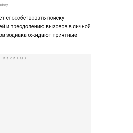
xabay
дет способствовать поиску
й и преодолению вызовов в личной
ов зодиака ожидают приятные
РЕКЛАМА