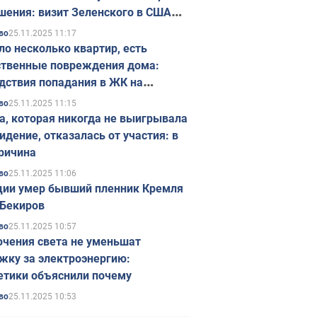
шения: визит Зеленского в США
ется в ноябре
25.11.2025 11:17
во
ло несколько квартир, есть
твенные повреждения дома:
дствия попадания в ЖК на
ске в Киеве. Фото
25.11.2025 11:15
во
а, которая никогда не выигрывала
идение, отказалась от участия: в
ричина
25.11.2025 11:06
во
ции умер бывший пленник Кремля
Бекиров
25.11.2025 10:57
во
чения света не уменьшат
жку за электроэнергию:
етики объяснили почему
25.11.2025 10:53
во