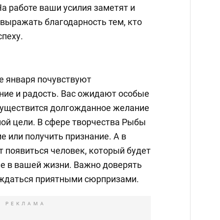
а работе ваши усилия заметят и
 выражать благодарность тем, кто
спеху.
е января почувствуют
ие и радость. Вас ожидают особые
существится долгожданное желание
ной цели. В сфере творчества Рыбы
е или получить признание. А в
 появиться человек, который будет
е в вашей жизни. Важно доверять
аждаться приятными сюрпризами.
РЕКЛАМА