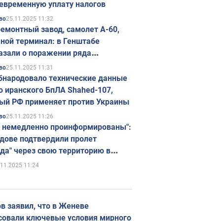
евременную уплату налогов
25.11.2025 11:32
во
емонтный завод, самолет А-60,
ной терминал: в Генштабе
азали о поражении ряда
егических объектов России
25.11.2025 11:31
во
бнародовало технические данные
о иранского БпЛА Shahed-107,
ый РФ применяет против Украины
25.11.2025 11:26
во
 немедленно проинформированы":
дове подтвердили пролет
да" через свою территорию в
нию
.11.2025 11:24
в заявил, что в Женеве
совали ключевые условия мирного