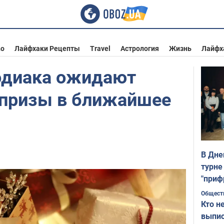
во
Лайфхаки Рецепты
Travel
Астрология
Жизнь
Лайфх
зодиака ожидают
призы в ближайшее
В Дне
турне
"приф
Общест
Кто н
выпис