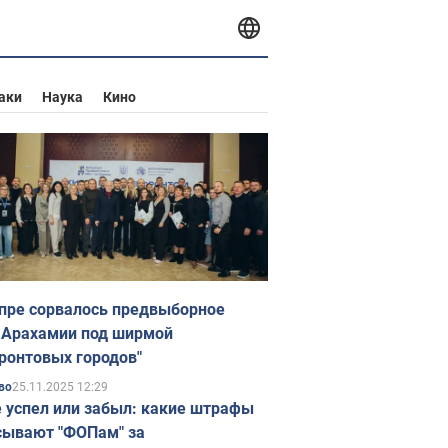
аки
Наука
Кино
пре сорвалось предвыборное
 Арахамии под ширмой
ронтовых городов"
25.11.2025 12:29
во
е успел или забыл: какие штрафы
ывают "ФОПам" за