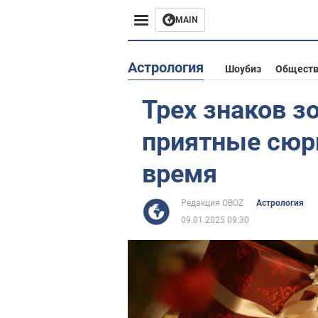
MAIN
Европа
Астрология
Шоубиз
Общест
США
Трех знаков 
Азия
приятные сюр
Африка
время
Жизнь
Редакция OBOZ
Астрология
09.01.2025 09:30
Лайфхаки