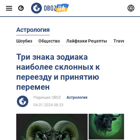
Астрология
Европа
Шоубиз
Общество
Лайфхаки Рецепты
Travel
Аст
США
Три знака зодиака
наиболее склонных к
Азия
переезду и принятию
перемен
Африка
Редакция OBOZ
Астрология
04.01.2024 08:33
Жизнь
Лайфхаки