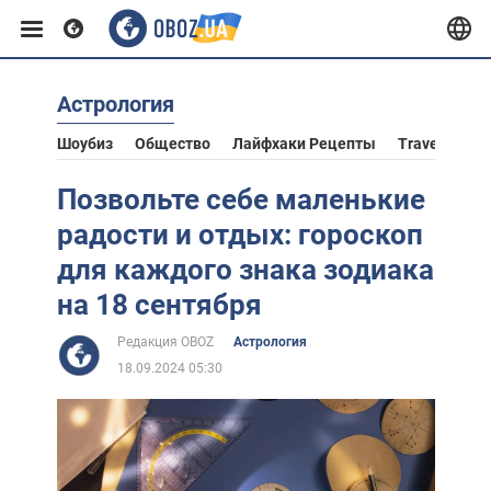
Астрология
Европа
Шоубиз
Общество
Лайфхаки Рецепты
Travel
Аст
США
Позвольте себе маленькие
радости и отдых: гороскоп
Азия
для каждого знака зодиака
на 18 сентября
Африка
Редакция OBOZ
Астрология
18.09.2024 05:30
Жизнь
Лайфхаки