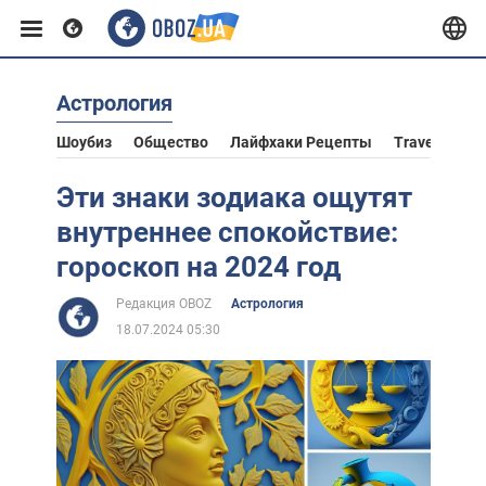
Астрология
Европа
Шоубиз
Общество
Лайфхаки Рецепты
Travel
Аст
США
Эти знаки зодиака ощутят
внутреннее спокойствие:
Азия
гороскоп на 2024 год
Редакция OBOZ
Астрология
Африка
18.07.2024 05:30
Жизнь
Лайфхаки