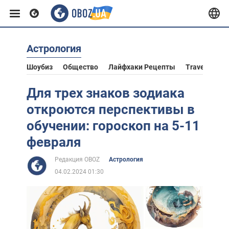
Астрология
Европа
Шоубиз
Общество
Лайфхаки Рецепты
Travel
Аст
США
Для трех знаков зодиака
откроются перспективы в
Азия
обучении: гороскоп на 5-11
февраля
Африка
Редакция OBOZ
Астрология
04.02.2024 01:30
Жизнь
Лайфхаки